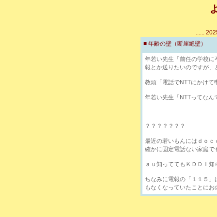
...... 
■ 年齢の壁（断崖絶壁） [ NO.
年若い先生「前任の学校に
報とか送りたいのですが、
教頭「電話でNTTにかけて
年若い先生「NTTってなん
？？？？？？？
最近の若いもんにはｄｏｃ
確かに固定電話ない家庭で
ａｕ知っててもＫＤＤＩ知
ちなみに電報の「１１５」
もなくなっていたことにお