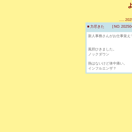
...... 
■ 力尽きた [ NO. 2025042
新人事務さんがお仕事覚え
風邪ひきました。
ノックダウン
熱はないけど体中痛い。
インフルエンザ？