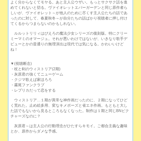
よく分からなくてモヤる。あと主人公ウザい。もっとサクサク話を進
めてくれないと切る。ヴァイオレットエバーガーデンと同じ原作者ら
しいが、ヴァイオレット～が他人のために尽くす主人公たちの話であ
ったのに対して、春夏秋冬～が自分たちの話ばかり視聴者に押し付け
てくるからつまらないのかもしれない。
ルルットリリィはぴえろの魔法少女シリーズの復刻版。特にクリー
ミーマミのオマージュ。それが悪いわけではないが、いきなり歌手デ
ビューとかの昔通りの無理演出は現代では気になる。かわいいけど
ね！
▼(視聴断念)
・杖と剣のウィストリア(2期)
・灰原君の強くてニューゲーム
・クジマ歌えば家ほろろ
・霧尾ファンクラブ
・レプリカだって恋をする
ウィストリア…１期が異常な神作画だったのに、２期になってひど
く荒れた。止め絵多用、変なキメポーズと省エネ作画。もともと大し
た話でもないから見るところもなくなった。制作は１期と同じBNピク
チャーズなのに？
灰原君～は主人公の行動理念がひたすらキモイ。ご都合主義な趣味
とか、原作からダメな予感。