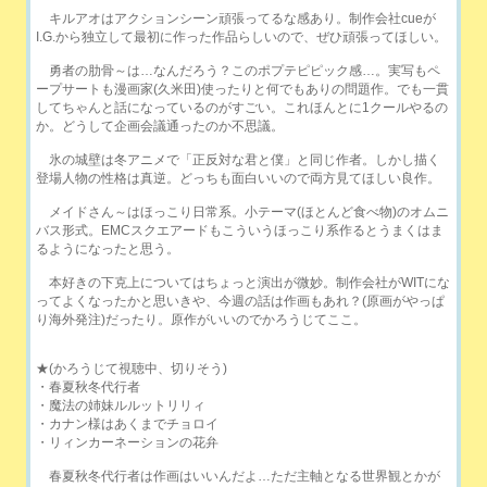
キルアオはアクションシーン頑張ってるな感あり。制作会社cueが
I.G.から独立して最初に作った作品らしいので、ぜひ頑張ってほしい。
勇者の肋骨～は…なんだろう？このポプテピピック感…。実写もペ
ープサートも漫画家(久米田)使ったりと何でもありの問題作。でも一貫
してちゃんと話になっているのがすごい。これほんとに1クールやるの
か。どうして企画会議通ったのか不思議。
氷の城壁は冬アニメで「正反対な君と僕」と同じ作者。しかし描く
登場人物の性格は真逆。どっちも面白いいので両方見てほしい良作。
メイドさん～はほっこり日常系。小テーマ(ほとんど食べ物)のオムニ
バス形式。EMCスクエアードもこういうほっこり系作るとうまくはま
るようになったと思う。
本好きの下克上についてはちょっと演出が微妙。制作会社がWITにな
ってよくなったかと思いきや、今週の話は作画もあれ？(原画がやっぱ
り海外発注)だったり。原作がいいのでかろうじてここ。
★(かろうじて視聴中、切りそう)
・春夏秋冬代行者
・魔法の姉妹ルルットリリィ
・カナン様はあくまでチョロイ
・リィンカーネーションの花弁
春夏秋冬代行者は作画はいいんだよ…ただ主軸となる世界観とかが