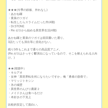
★★★(今季の鉄板、外れなし)
・あかね噺
・黄泉のツガイ
・転生したらスライムだった件(4期)
・Dr.STONE
・Re.ゼロから始める異世界生活(4期)
あかね噺と黄泉のツガイは前回書いた通り。
3話たっても演出等に劣化がない。
残り3作もこれまで通りの高品質アニメ。
(Re,ゼロはさっそく鬱演出になっているので、そこを耐えられる人向
け。)
★★(視聴中）
・キルアオ
・女神「異世界転生何になりたいですか」俺「勇者の肋骨で」
・マリッジトキシン
・氷の城壁
・異世界のんびり農家２
・メイドさんは食べるだけ
・本好きの下克上
比較的安定して面白い。