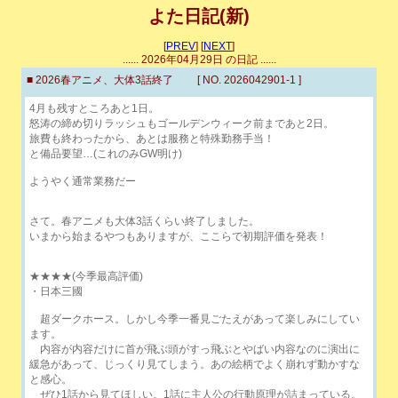
よた日記(新)
[
PREV
] [
NEXT
]
...... 2026年04月29日 の日記 ......
■ 2026春アニメ、大体3話終了 [ NO. 2026042901-1 ]
4月も残すところあと1日。
怒涛の締め切りラッシュもゴールデンウィーク前まであと2日。
旅費も終わったから、あとは服務と特殊勤務手当！
と備品要望…(これのみGW明け)
ようやく通常業務だー
さて。春アニメも大体3話くらい終了しました。
いまから始まるやつもありますが、ここらで初期評価を発表！
★★★★(今季最高評価)
・日本三國
超ダークホース。しかし今季一番見ごたえがあって楽しみにしてい
ます。
内容が内容だけに首が飛ぶ頭がすっ飛ぶとやばい内容なのに演出に
緩急があって、じっくり見てしまう。あの絵柄でよく崩れず動かすな
と感心。
ぜひ1話から見てほしい。1話に主人公の行動原理が詰まっている。