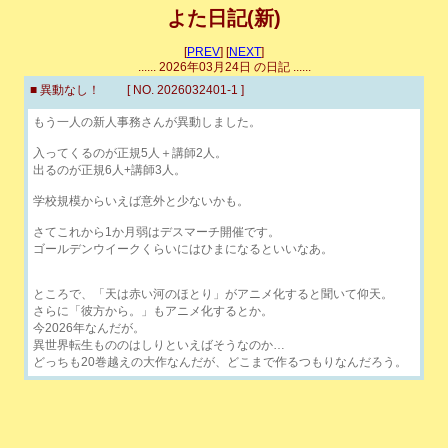
よた日記(新)
[
PREV
] [
NEXT
]
...... 2026年03月24日 の日記 ......
■ 異動なし！ [ NO. 2026032401-1 ]
もう一人の新人事務さんが異動しました。
入ってくるのが正規5人＋講師2人。
出るのが正規6人+講師3人。
学校規模からいえば意外と少ないかも。
さてこれから1か月弱はデスマーチ開催です。
ゴールデンウイークくらいにはひまになるといいなあ。
ところで、「天は赤い河のほとり」がアニメ化すると聞いて仰天。
さらに「彼方から。」もアニメ化するとか。
今2026年なんだが。
異世界転生もののはしりといえばそうなのか…
どっちも20巻越えの大作なんだが、どこまで作るつもりなんだろう。