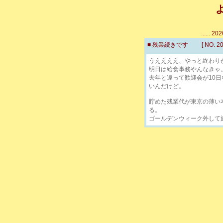
...... 
■ 残業続きです [ NO. 2026
うええええ、やっと終わり
明日は給食事務やんなきゃ
去年と違って歓迎会が10
いんだけど。
貯めた残業代が東京の薄い
る。
ゴールデンウィーク外して