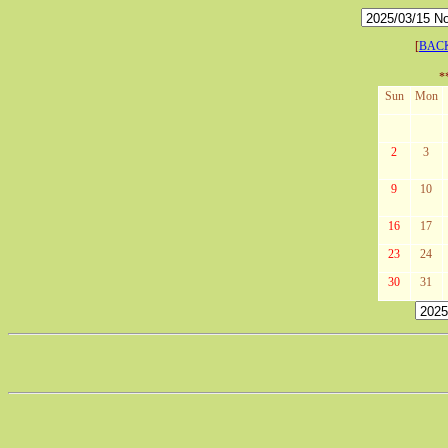
[
BAC
*
Sun
Mon
2
3
9
10
16
17
23
24
30
31