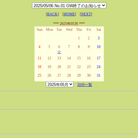
[
BACK
] [
HOME
] [
NEXT
]
*** 2025年05月 ***
Sun
Mon
Tue
Wed
Thu
Fri
Sat
1
2
3
4
5
6
7
8
9
10
☆
11
12
13
14
15
16
17
18
19
20
21
22
23
24
25
26
27
28
29
30
31
日付一覧