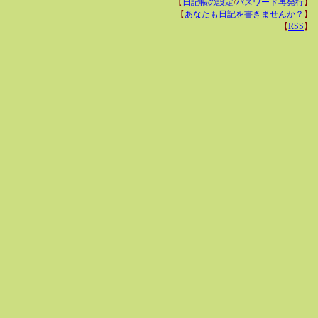
【
日記帳の設定
/
パスワード再発行
】
【
あなたも日記を書きませんか？
】
【
RSS
】