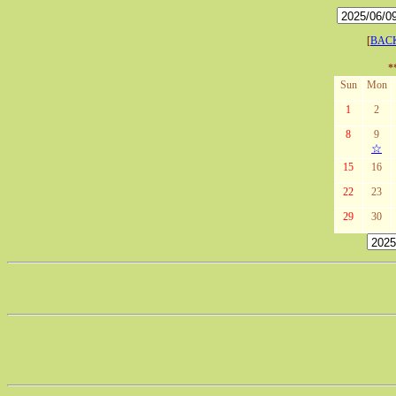
[
BAC
*
Sun
Mon
1
2
8
9
☆
15
16
22
23
29
30